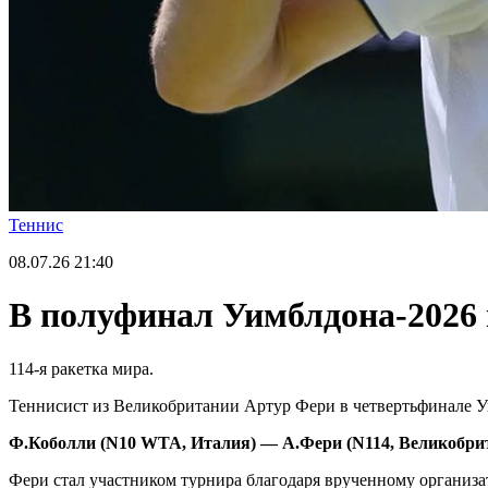
Теннис
08.07.26
21:40
В полуфинал Уимблдона-2026
114-я ракетка мира.
Теннисист из Великобритании Артур Фери в четвертьфинале Уи
Ф.Коболли (
N
10
WTA
, Италия) — А.Фери (
N
114,
Великобрита
Фери стал участником турнира благодаря врученному организа