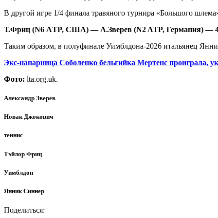
В другой игре 1/4 финала травяного турнира «Большого шлема»
Т.Фриц (
N
6 А
TP
, США) — А.Зверев (
N
2
ATP
,
Германия)
— 4
Таким образом, в полуфинале Уимблдона-2026 итальянец Янник
Экс-напарница Соболенко бельгийка Мертенс проиграла, у
Фото:
lta.org.uk.
Александр Зверев
Новак Джокович
теннис
Тэйлор Фриц
Уимблдон
Янник Синнер
Поделиться: