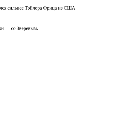
зался сильнее Тэйлора Фрица из США.
ри — со Зверевым.