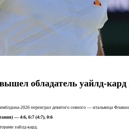
 вышел обладатель уайлд-кард
мблдона-2026 переиграл девятого сеяного — итальянца Флавио 
ния) — 4:6, 6:7 (4:7), 0:6
торами уайлд-кард.