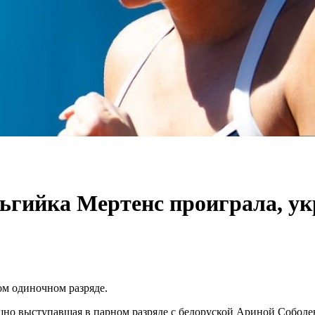
ьгийка Мертенс проиграла, ук
ом одиночном разряде.
но выступавшая в парном разряде с белоруской Ариной Соболенк