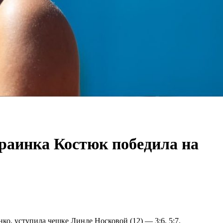
раинка Костюк победила на
о, уступила чешке Линде Носковой (12) — 3:6, 5:7.