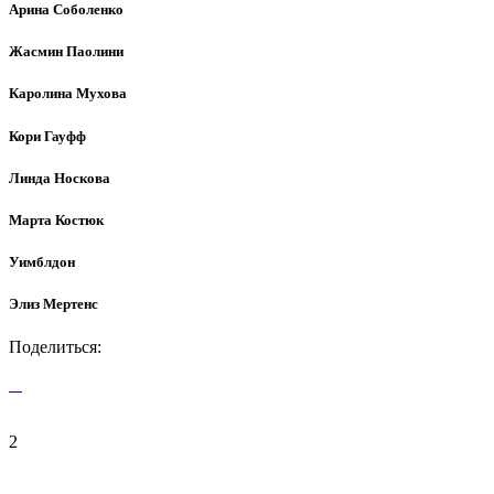
Арина Соболенко
Жасмин Паолини
Каролина Мухова
Кори Гауфф
Линда Носкова
Марта Костюк
Уимблдон
Элиз Мертенс
Поделиться:
2