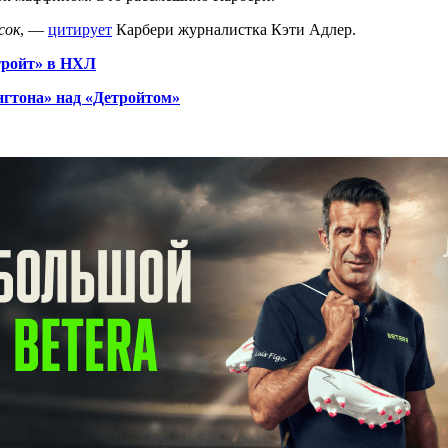
сок
, —
цитирует
Карбери журналистка Кэти Адлер.
тройт» в НХЛ
нгтона» над «Детройтом»