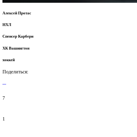
Алексей Протас
НХЛ
Спенсер Карбери
ХК Вашингтон
хоккей
Поделиться:
7
1