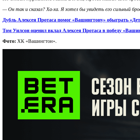
— Он так и сказал? Ха-ха. Я хотел бы увидеть его сильный бро
Дубль Алексея Протаса помог «Вашингтону» обыграть «Де
Том Уилсон оценил вклад Алексея Протаса в победу «Ваши
Фото:
ХК «Вашингтон».