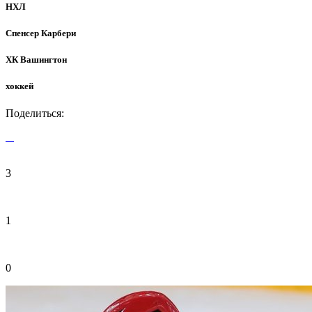
НХЛ
Спенсер Карбери
ХК Вашингтон
хоккей
Поделиться:
3
1
0