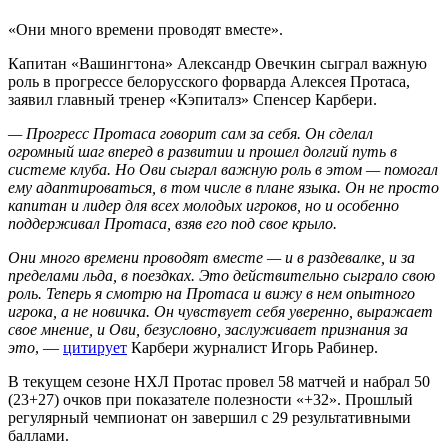
«Они много времени проводят вместе».
Капитан «Вашингтона» Александр Овечкин сыграл важную
роль в прогрессе белорусского форварда Алексея Протаса,
заявил главный тренер «Кэпиталз» Спенсер Карбери.
— Прогресс Протаса говорит сам за себя. Он сделал
огромный шаг вперед в развитии и прошел долгий путь в
системе клуба. Но Ови сыграл важную роль в этом — помогал
ему адаптироваться, в том числе в плане языка. Он не просто
капитан и лидер для всех молодых игроков, но и особенно
поддерживал Протаса, взяв его под свое крыло.
Они много времени проводят вместе — и в раздевалке, и за
пределами льда, в поездках. Это действительно сыграло свою
роль. Теперь я смотрю на Протаса и вижу в нем опытного
игрока, а не новичка. Он чувствует себя уверенно, выражает
свое мнение, и Ови, безусловно, заслуживает признания за
это
, —
цитирует
Карбери журналист Игорь Рабинер.
В текущем сезоне НХЛ Протас провел 58 матчей и набрал 50
(23+27) очков при показателе полезности «+32». Прошлый
регулярный чемпионат он завершил с 29 результативными
баллами.