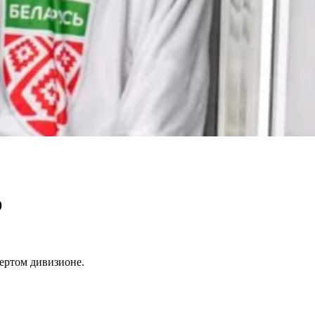
ю
вертом дивизионе.