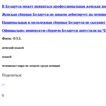
В Беларуси может появиться профессиональная женская хо
Женская сборная Беларуси по хоккею дебютирует на чемпи
Национальная и молодежная сборные Беларуси не сыграют
Официально: юниорскую сборную Беларуси допустили на Ч
Фото
: ФХБ.
женский хоккей
хоккей
чемпионат мира по хоккею среди женщин
Поделиться:
0