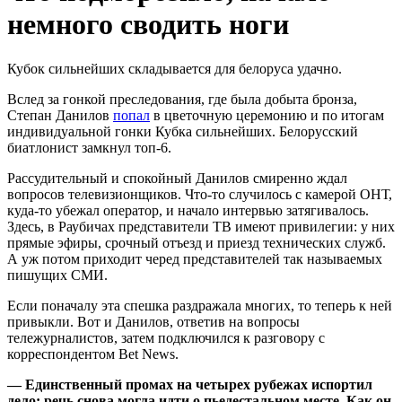
немного сводить ноги
Кубок сильнейших складывается для белоруса удачно.
Вслед за гонкой преследования, где была добыта бронза,
Степан Данилов
попал
в цветочную церемонию и по итогам
индивидуальной гонки Кубка сильнейших. Белорусский
биатлонист замкнул топ-6.
Рассудительный и спокойный Данилов смиренно ждал
вопросов телевизионщиков. Что-то случилось с камерой ОНТ,
куда-то убежал оператор, и начало интервью затягивалось.
Здесь, в Раубичах представители ТВ имеют привилегии: у них
прямые эфиры, срочный отъезд и приезд технических служб.
А уж потом приходит черед представителей так называемых
пишущих СМИ.
Если поначалу эта спешка раздражала многих, то теперь к ней
привыкли. Вот и Данилов, ответив на вопросы
тележурналистов, затем подключился к разговору с
корреспондентом Bet News.
— Единственный промах на четырех рубежах испортил
дело: речь снова могла идти о пьедестальном месте. Как он