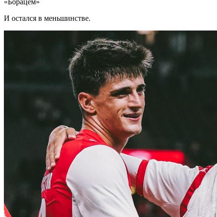
«Борацем»
И остался в меньшинстве.