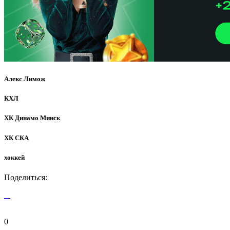
Алекс Лимож
КХЛ
ХК Динамо Минск
ХК СКА
хоккей
Поделиться:
0