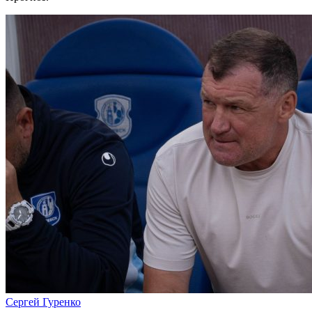
Сергей Гуренко