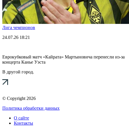
Лига чемпионов
24.07.26
18:21
Еврокубковый матч «Кайрата» Мартыновича перенесли из-за
концерта Канье Уэста
В другой город.
© Copyright 2026
Политика обработки данных
О сайте
Контакты