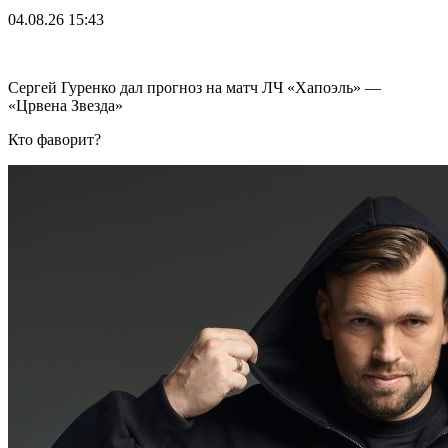
04.08.26
15:43
Сергей Гуренко дал прогноз на матч ЛЧ «Хапоэль» —
«Црвена Звезда»
Кто фаворит?