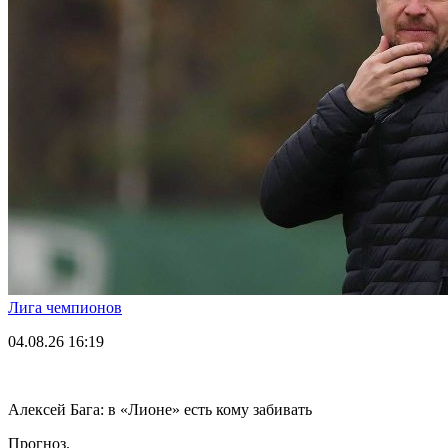
Лига чемпионов
04.08.26
16:19
Алексей Бага: в «Лионе» есть кому забивать
Прогноз.