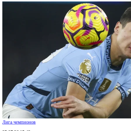
Лига чемпионов