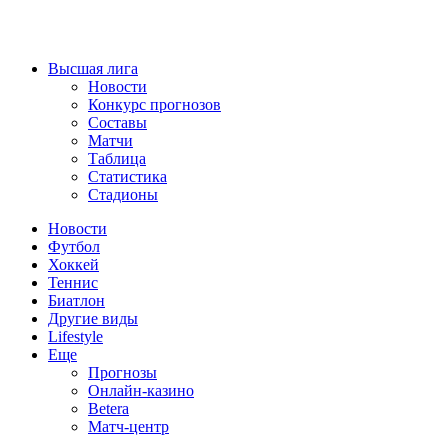
Высшая лига
Новости
Конкурс прогнозов
Составы
Матчи
Таблица
Статистика
Стадионы
Новости
Футбол
Хоккей
Теннис
Биатлон
Другие виды
Lifestyle
Еще
Прогнозы
Онлайн-казино
Betera
Матч-центр