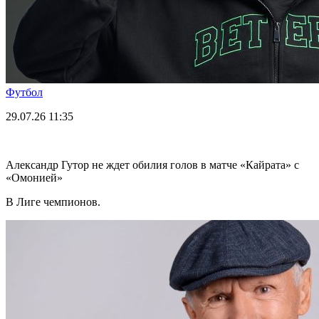
Футбол
29.07.26
11:35
Александр Гутор не ждет обилия голов в матче «Кайрата» с
«Омонией»
В Лиге чемпионов.