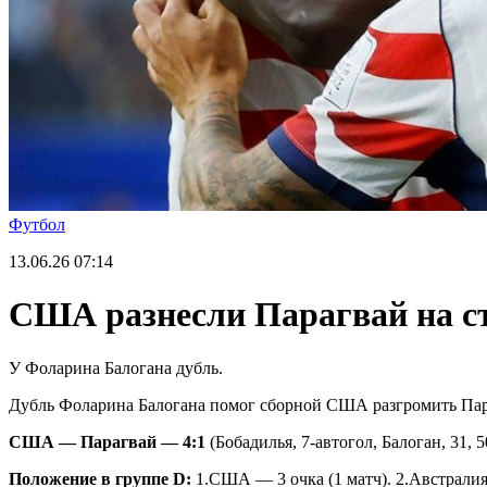
Футбол
13.06.26
07:14
США разнесли Парагвай на с
У Фоларина Балогана дубль.
Дубль Фоларина Балогана помог сборной США разгромить Параг
США — Парагвай — 4:1
(Бобадилья, 7-автогол, Балоган, 31, 
Положение в группе
D
:
1.США — 3 очка (1 матч). 2.Австралия 