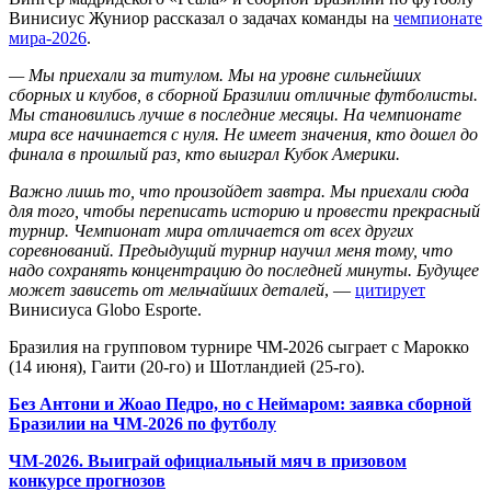
Винисиус Жуниор рассказал о задачах команды на
чемпионате
мира-2026
.
— Мы приехали за титулом. Мы на уровне сильнейших
сборных и клубов, в сборной Бразилии отличные футболисты.
Мы становились лучше в последние месяцы. На чемпионате
мира все начинается с нуля. Не имеет значения, кто дошел до
финала в прошлый раз, кто выиграл Кубок Америки.
Важно лишь то, что произойдет завтра. Мы приехали сюда
для того, чтобы переписать историю и провести прекрасный
турнир. Чемпионат мира отличается от всех других
соревнований. Предыдущий турнир научил меня тому, что
надо сохранять концентрацию до последней минуты. Будущее
может зависеть от мельчайших деталей
, —
цитирует
Винисиуса Globo Esporte.
Бразилия на групповом турнире ЧМ-2026 сыграет с Марокко
(14 июня), Гаити (20-го) и Шотландией (25-го).
Без Антони и Жоао Педро, но с Неймаром: заявка сборной
Бразилии на ЧМ-2026 по футболу
ЧМ-2026. Выиграй официальный мяч в призовом
конкурсе прогнозов