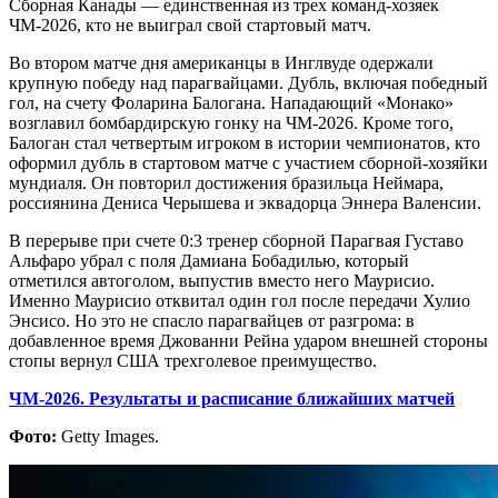
Сборная Канады — единственная из трех команд-хозяек
ЧМ-2026, кто не выиграл свой стартовый матч.
Во втором матче дня американцы в Инглвуде одержали
крупную победу над парагвайцами. Дубль, включая победный
гол, на счету Фоларина Балогана. Нападающий «Монако»
возглавил бомбардирскую гонку на ЧМ-2026. Кроме того,
Балоган стал четвертым игроком в истории чемпионатов, кто
оформил дубль в стартовом матче с участием сборной-хозяйки
мундиаля. Он повторил достижения бразильца Неймара,
россиянина Дениса Черышева и эквадорца Эннера Валенсии.
В перерыве при счете 0:3 тренер сборной Парагвая Густаво
Альфаро убрал с поля Дамиана Бобадилью, который
отметился автоголом, выпустив вместо него Маурисио.
Именно Маурисио отквитал один гол после передачи Хулио
Энсисо. Но это не спасло парагвайцев от разгрома: в
добавленное время Джованни Рейна ударом внешней стороны
стопы вернул США трехголевое преимущество.
ЧМ-2026. Результаты и расписание ближайших матчей
Фото:
Getty Images.