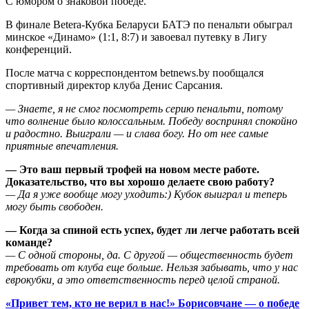
С юмором о знаковой победе.
В финале Betera-Кубка Беларуси БАТЭ по пенальти обыграл
минское «Динамо» (1:1, 8:7) и завоевал путевку в Лигу
конференций.
После матча с корреспондентом betnews.by пообщался
спортивный директор клуба Денис Сарсания.
— Знаете, я не смог посмотреть серию пенальти, потому
что волнение было колоссальным. Победу воспринял спокойно
и радостно. Выиграли — и слава богу. Но от нее самые
приятные впечатления.
— Это ваш первый трофей на новом месте работе.
Доказательство, что вы хорошо делаете свою работу?
— Да я уже вообще могу уходить:) Кубок выиграл и теперь
могу быть свободен.
— Когда за спиной есть успех, будет ли легче работать всей
команде?
— С одной стороны, да. С другой — общественность будет
требовать от клуба еще больше. Нельзя забывать, что у нас
еврокубки, а это ответственность перед целой страной.
«Привет тем, кто не верил в нас!» Борисовчане — о победе