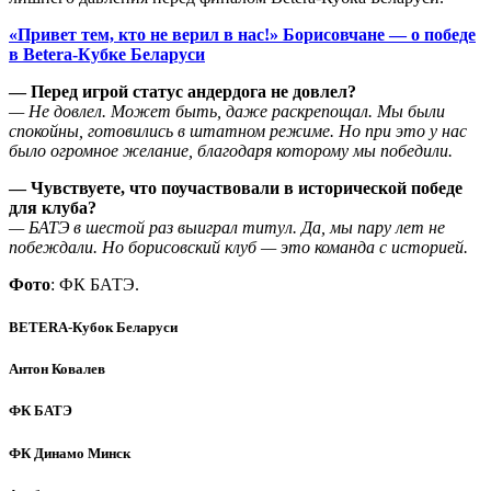
«Привет тем, кто не верил в нас!» Борисовчане — о победе
в Betera-Кубке Беларуси
— Перед игрой статус андердога не довлел?
— Не довлел. Может быть, даже раскрепощал. Мы были
спокойны, готовились в штатном режиме. Но при это у нас
было огромное желание, благодаря которому мы победили.
— Чувствуете, что поучаствовали в исторической победе
для клуба?
— БАТЭ в шестой раз выиграл титул. Да, мы пару лет не
побеждали. Но борисовский клуб — это команда с историей.
Фото
: ФК БАТЭ.
BETERA-Кубок Беларуси
Антон Ковалев
ФК БАТЭ
ФК Динамо Минск