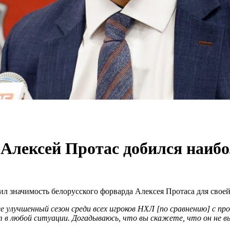
о Алексей Протас добился наиб
л значимость белорусского форварда Алексея Протаса для свое
ее улучшенный сезон среди всех игроков НХЛ [по сравнению] с пр
т в любой ситуации. Догадываюсь, что вы скажете, что он не в