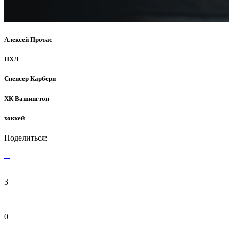
Алексей Протас
НХЛ
Спенсер Карбери
ХК Вашингтон
хоккей
Поделиться:
3
0