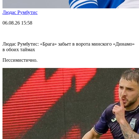
Людас Румбутис
06.08.26
15:58
Людас Румбутис: «Брага» забьет в ворота минского «Динамо»
в обоих таймах
Пессимистично.