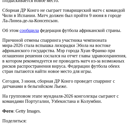
Подыскивается новое место.
Сборная ДР Конго не сыграет товарищеский матч с командой
Чили в Испании. Матч должен был пройти 9 июня в городе
Ла-Линеа-де-ла-Консепсьон.
Об этом
сообщила
федерация футбола африканской страны.
Причиной отмены спарринга участника чемпионата
мира-2026 стала вспышка лихорадки Эбола на востоке
африканского государства. Мэр города Хуан Франко при
оглашении решения сослался на отчет главы здравоохранения,
в котором рекомендуется не проводить матч из-за возможных
рисков распространения вируса. Федерации футбола обеих
стран пытаются найти новое место для игры.
Сегодня, 3 июня, сборная ДР Конго проведет спарринг с
датчанами в бельгийском Льеже.
На групповом этапе мундиаля-2026 конголезцы сыграют с
командами Португалии, Узбекистана и Колумбии.
Фото
: Getty Images.
Поделиться: