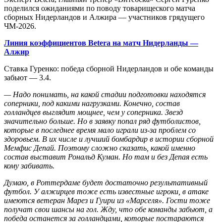
поделился ожиданиями по поводу товарищеского матча
сборных Нидерландов и Алжира — участников грядущего
ЧМ-2026.
Линия коэффициентов Betera на матч Нидерланды —
Алжир
Ставка Гуренко: победа сборной Нидерландов и обе команды
забьют — 3.4.
— Надо понимать, на какой стадии подготовки находятся
соперники, под какими нагрузками. Конечно, состав
голландцев выглядит мощнее, чем у соперника. Звезд
значительно больше. Но в заявку попал ряд футболистов,
которые в последнее время мало играли из-за проблем со
здоровьем. В их числе и лучший бомбардир в истории сборной
Мемфис Депай. Поэтому сложно сказать, какой именно
состав выставит Рональд Куман. Но там и без Депая есть
кому забивать.
Думаю, в Роттердаме будет достаточно результативный
футбол. У алжирцев тоже есть известные игроки, в атаке
имеются ветеран Марез и Гуири из «Марселя». Гости тоже
получат свои шансы на гол. Жду, что обе команды забьют, а
победа останется за голландцами, которые постараются