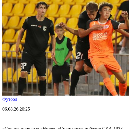
Футбол
06.08.26
20:25
«Слуцк» проиграл «Ниве», «Солигорск» победил СКА-1938.