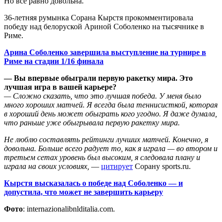
Но все равно довольна.
36-летняя румынка Сорана Кырстя прокомментировала
победу над белоруской Ариной Соболенко на тысячнике в
Риме.
Арина Соболенко завершила выступление на турнире в
Риме на стадии 1/16 финала
— Вы впервые обыграли первую ракетку мира. Это
лучшая игра в вашей карьере?
— Сложно сказать, что это лучшая победа. У меня было
много хороших матчей. Я всегда была теннисисткой, которая
в хороший день может обыграть кого угодно. Я даже думала,
что раньше уже обыгрывала первую ракетку мира.
Не люблю составлять рейтинги лучших матчей. Конечно, я
довольна. Больше всего радует то, как я играла — во втором и
третьем сетах уровень был высоким, я следовала плану и
играла на своих условиях,
—
цитирует
Сорану sports.ru.
Кырстя высказалась о победе над Соболенко — и
допустила, что может не завершить карьеру
Фото
: internazionalibnlditalia.com.