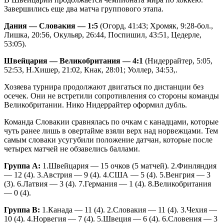
Завершились еще два матча группового этапа.
Дания — Словакия — 1:5
(Огорд, 41:43; Хромяк, 9:28-бол.,
Лишка, 20:56, Окульяр, 26:44, Поспишил, 43:51, Цедерле,
53:05).
Швейцария — Великобритания — 4:1
(Нидеррайтер, 5:05,
52:53, Н.Хишер, 21:02, Кнак, 28:01; Уоллер, 34:53,.
Хозяева турнира продолжают двигаться по дистанции без
осечек. Они не встретили сопротивления со стороны команды
Великобритании. Нико Нидеррайтер оформил дубль.
Команда Словакии сравнялась по очкам с канадцами, которые
чуть ранее лишь в овертайме взяли верх над норвежцами. Тем
самым словаки усугубили положение датчан, которые после
четырех матчей не обзавелись баллами.
Группа А:
1.Швейцария — 15 очков (5 матчей). 2.Финляндия
— 12 (4). 3.Австрия — 9 (4). 4.США — 5 (4). 5.Венгрия — 3
(3). 6.Латвия — 3 (4). 7.Германия — 1 (4). 8.Великобритания
— 0 (4).
Группа В:
1.Канада — 11 (4). 2.Словакия — 11 (4). 3.Чехия —
10 (4). 4.Норвегия — 7 (4). 5.Швеция — 6 (4). 6.Словения — 3