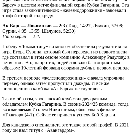
Барсу» в шестом матче финальной серии Кубка Гагарина. Эта
игра стала заключительной: «железнодорожники» завоевали
трофей второй год кряду.
Ак Барс — Локомотив — 2:3
(Тодд, 14:27, Лямкин, 57:08;
Сурин, 4:05, 13:55, Шалунов, 52:30).
Итог серии — 2-4.
Победу «Локомотиву» во многом обеспечила результативная
игра Егора Сурина, который был переведен из первого звена,
где составлял в этом сезоне компанию Александру Радулову, в
четвертое. Это, напротив, подействовало благоприятным
образом: 19-летний форвард оформил дубль в первом периоде.
В третьем периоде «железнодорожники» сначала упрочили
перевес, однако затем пропустили дважды. И все же
полноценного камбэка «Ак Барса» не случилось.
Таким образом, ярославский клуб стал двукратным
обладателем Кубка Гагарина. В сезоне-2024/25 команда, тогда
возглавляемая Игорем Никитиным, обыграла в финале
«Трактор» (4-1). Сейчас ее привел к успеху Боб Хартли.
Для канадского специалиста это также второй трофей. В 2021
году он взял титул с «Авангардом».