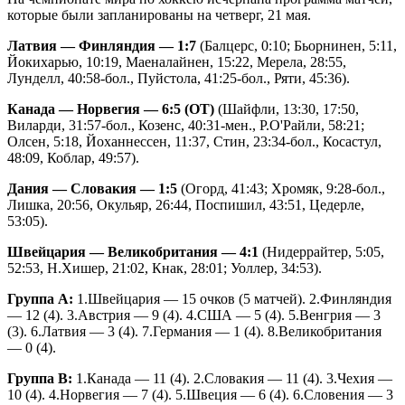
которые были запланированы на четверг, 21 мая.
Латвия — Финляндия — 1:7
(Балцерс, 0:10; Бьорнинен, 5:11,
Йокихарью, 10:19, Маеналайнен, 15:22, Мерела, 28:55,
Лунделл, 40:58-бол., Пуйстола, 41:25-бол., Ряти, 45:36).
Канада — Норвегия — 6:5 (ОТ)
(Шайфли, 13:30, 17:50,
Виларди, 31:57-бол., Козенс, 40:31-мен., Р.О'Райли, 58:21;
Олсен, 5:18, Йоханнессен, 11:37, Стин, 23:34-бол., Косастул,
48:09, Коблар, 49:57).
Дания — Словакия — 1:5
(Огорд, 41:43; Хромяк, 9:28-бол.,
Лишка, 20:56, Окульяр, 26:44, Поспишил, 43:51, Цедерле,
53:05).
Швейцария — Великобритания — 4:1
(Нидеррайтер, 5:05,
52:53, Н.Хишер, 21:02, Кнак, 28:01; Уоллер, 34:53).
Группа А:
1.Швейцария — 15 очков (5 матчей). 2.Финляндия
— 12 (4). 3.Австрия — 9 (4). 4.США — 5 (4). 5.Венгрия — 3
(3). 6.Латвия — 3 (4). 7.Германия — 1 (4). 8.Великобритания
— 0 (4).
Группа В:
1.Канада — 11 (4). 2.Словакия — 11 (4). 3.Чехия —
10 (4). 4.Норвегия — 7 (4). 5.Швеция — 6 (4). 6.Словения — 3