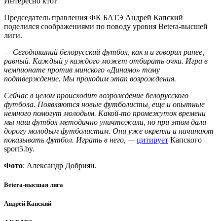
Интересно кто?
Председатель правления ФК БАТЭ Андрей Капский
поделился соображениями по поводу уровня Betera-высшей
лиги.
— Сегодняшний белорусский футбол, как я и говорил ранее,
равный. Каждый у каждого может отбирать очки. Игра в
чемпионате против минского «Динамо» тому
подтверждение. Мы проходим этап возрождения.
Сейчас в целом происходит возрождение белорусского
футбола. Появляются новые футболисты, еще и опытные
немного помогут молодым. Какой-то промежуток времени
мы наш футбол методично уничтожали, но при этом дали
дорогу молодым футболистам. Они уже окрепли и начинают
показывать футбол. Играть в него, —
цитирует
Капского
sport5.by.
Фото
: Александр Добриян.
Betera-высшая лига
Андрей Капский