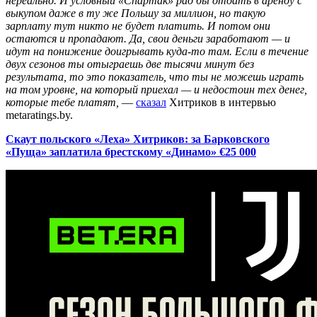
нереально. И условный «Спартак» рад бы отдать в аренду с
выкупом даже в ту же Польшу за миллион, но такую
зарплату тут никто не будет платить. И потом они
остаются и пропадают. Да, свои деньги заработают — и
идут на понижение доигрывать куда-то там. Если в течение
двух сезонов ты отыграешь две тысячи минут без
результата, то это показатель, что ты не можешь играть
на том уровне, на который приехал — и недостоин тех денег,
которые тебе платят,
—
сказал
Хитриков в интервью
metaratings.by.
Скаут польского «Леха» Хитриков: за Барковского
«Пуща» заплатила брестскому «Динамо» €25 000