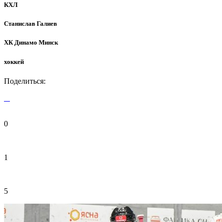
КХЛ
Станислав Галиев
ХК Динамо Минск
хоккей
Поделиться:
0
1
5