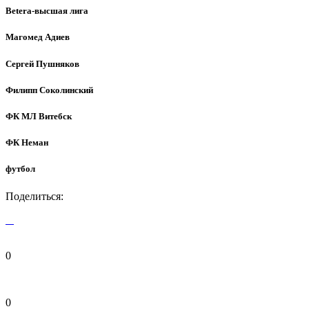
Betera-высшая лига
Магомед Адиев
Сергей Пушняков
Филипп Соколинский
ФК МЛ Витебск
ФК Неман
футбол
Поделиться:
0
0