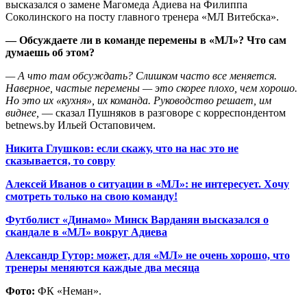
высказался о замене Магомеда Адиева на Филиппа
Соколинского на посту главного тренера «МЛ Витебска».
— Обсуждаете ли в команде перемены в «МЛ»? Что сам
думаешь об этом?
— А что там обсуждать? Слишком часто все меняется.
Наверное, частые перемены — это скорее плохо, чем хорошо.
Но это их «кухня», их команда. Руководство решает, им
виднее,
— сказал Пушняков в разговоре с корреспондентом
betnews.by Ильей Остаповичем.
Никита Глушков: если скажу, что на нас это не
сказывается, то совру
Алексей Иванов о ситуации в «МЛ»: не интересует. Хочу
смотреть только на свою команду!
Футболист «Динамо» Минск Варданян высказался о
скандале в «МЛ» вокруг Адиева
Александр Гутор: может, для «МЛ» не очень хорошо, что
тренеры меняются каждые два месяца
Фото:
ФК «Неман».