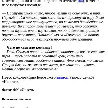
комментарии по итогам встречи с «Гомелем»
(0:0)
отметил,
чего недостает команде.
—
Настраивались на то, чтобы взять не одно очко, а три.
Первый тайм показал, что команда контролирует игру, было
территориальное преимущество, но каких-то дивидендов не
извлекли. Во втором тайме настраивались, что соперник
начнет играть очень агрессивно, но одно дело говорить, а
другое — исполнить. Начало было за «Гомелем», но потом
обоюдоострая игра, в которой проявили себя вратари.
— Чего не хватило команде?
—
Гола. Сколько наши нападающие попадали в положение вне
игры... Здесь работы непочатый край, есть что
совершенствовать, особенно в атаке. Что имеем, то имеем.
Старт для нас оказался неплохим, и сейчас начинаются
матчи с серьезными соперниками.
Пресс-конференцию Боровского
записала
пресс-служба
«Ислочи».
Фото
: ФК «Ислочь».
Betera-высшая лига