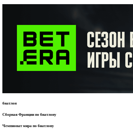
биатлон
Сборная Франции по биатлону
Чемпионат мира по биатлону