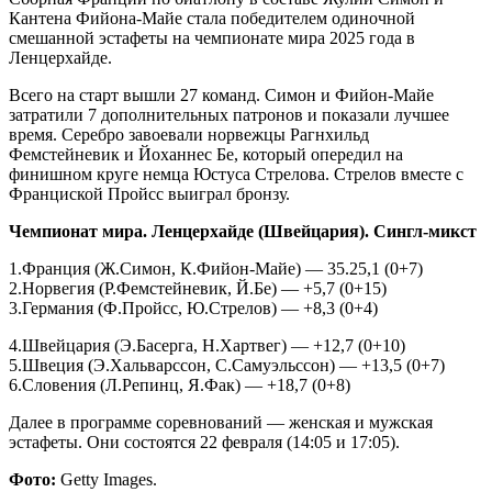
Кантена Фийона-Майе стала победителем одиночной
смешанной эстафеты на чемпионате мира 2025 года в
Ленцерхайде.
Всего на старт вышли 27 команд. Симон и Фийон-Майе
затратили 7 дополнительных патронов и показали лучшее
время. Серебро завоевали норвежцы Рагнхильд
Фемстейневик и Йоханнес Бе, который опередил на
финишном круге немца Юстуса Стрелова. Стрелов вместе с
Франциской Пройсс выиграл бронзу.
Чемпионат мира. Ленцерхайде (Швейцария). Сингл-микст
1.Франция (Ж.Симон, К.Фийон-Майе) — 35.25,1 (0+7)
2.Норвегия (Р.Фемстейневик, Й.Бе) — +5,7 (0+15)
3.Германия (Ф.Пройсс, Ю.Стрелов) — +8,3 (0+4)
4.Швейцария (Э.Басерга, Н.Хартвег) — +12,7 (0+10)
5.Швеция (Э.Хальварссон, С.Самуэльссон) — +13,5 (0+7)
6.Словения (Л.Репинц, Я.Фак) — +18,7 (0+8)
Далее в программе соревнований — женская и мужская
эстафеты. Они состоятся 22 февраля (14:05 и 17:05).
Фото:
Getty Images.