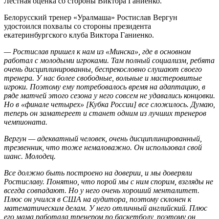
Лестная оценка со стороны Виктора Ганиенко.
Белорусский тренер «Уралмаша» Ростислав Вергун
удостоился похвалы со стороны президента
екатеринбургского клуба Виктора Ганиенко.
— Ростислав пришел к нам из «Минска», где в основном
работал с молодыми игроками. Там полный социализм, ребята
очень дисциплинированны, беспрекословно слушают своего
тренера. У нас более свободные, вольные и мастеровитые
игроки. Поэтому ему потребовалось время на адаптацию, в
ряде матчей этого сезона у него совсем не удавались концовки.
Но в «финале четырех» [Кубка России] все сложилось. Думаю,
теперь он заматереет и станет одним из лучших тренеров
чемпионата.
Вергун — адекватный человек, очень дисциплинированный,
трезвенник, что тоже немаловажно. Он использовал свой
шанс. Молодец.
Все должно быть построено на доверии, и мы доверяли
Ростиславу. Понятно, что порой мы с ним спорим, взгляды не
всегда совпадают. Но у него очень хороший менталитет.
Плюс он учился в США на аудитора, поэтому склонен к
математическим делам. У него отличный английский. Плюс
его мама работала тренером по баскетболу, поэтому он