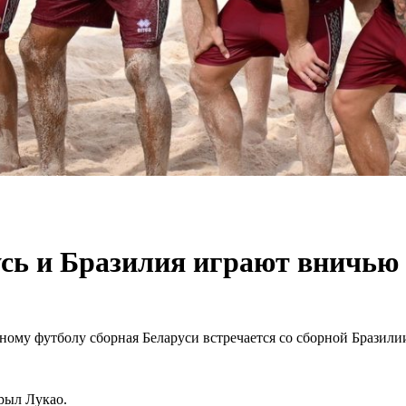
усь и Бразилия играют вничью
жному футболу сборная Беларуси встречается со сборной Бразили
рыл Лукао.