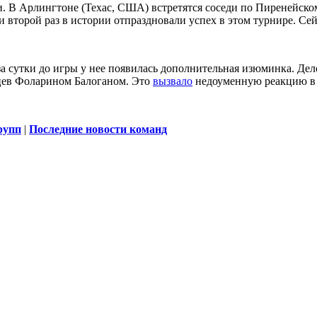
ии. В Арлингтоне (Техас, США) встретятся соседи по Пиренейск
и второй раз в истории отпраздновали успех в этом турнире. Се
за сутки до игры у нее появилась дополнительная изюминка. Де
нцев Фоларином Балоганом. Это
вызвало
недоуменную реакцию в 
рупп
|
Последние новости команд