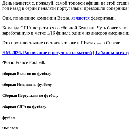
День начнется с, пожалуй, самой топовой афиши на этой стад
год назад в серии пенальти португальцы превзошли соперника 
Они, по мнению компании Betera,
являются
фаворитами.
Команда США встретится со сборной Бельгии. Чуть более чем 
заработанную в матче 1/16 финала одним из лидеров америка
Это противостояние состоится также в Штатах — в Сиэтле.
ЧМ-2026. Расписание и результаты матчей
|
Таблицы всех г
Фото
: France Football.
сборная Бельгии по футболу
сборная Испании по футболу
Сборная Португалии по футболу
сборная США по футболу
футбол
ЧМ-2026