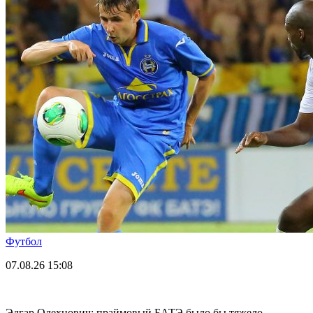
Футбол
07.08.26
15:08
Эдгар Олехнович: праймовый БАТЭ было бы тяжело