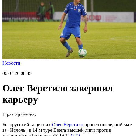
Новости
06.07.26
08:45
Олег Веретило завершил
карьеру
В разгар сезона.
Белорусский защитник
Олег Веретило
провел последний матч
за «Ислочь» в 14-м туре Betera-высшей лиги против
жодинского «Торпедо»-БЕЛАЗа
(2:0)
.