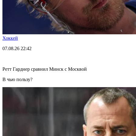
Хоккей
07.08.26
22:42
Ретт Гарднер сравнил Минск с Москвой
В чью пользу?