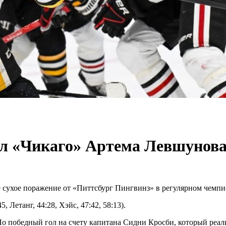
ил «Чикаго» Артема Левшунов
 сухое поражение от «Питтсбург Пингвинз» в регулярном чемп
5, Летанг, 44:28, Хэйс, 47:42, 58:13).
о победный гол на счету капитана Сидни Кросби, который реали