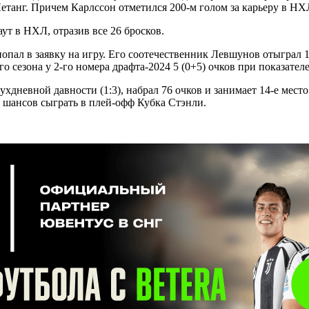
танг. Причем Карлссон отметился 200-м голом за карьеру в НХ
т в НХЛ, отразив все 26 бросков.
л в заявку на игру. Его соотечественник Левшунов отыграл 19 м
о сезона у 2-го номера драфта-2024 5 (0+5) очков при показателе
хдневной давности (1:3), набрал 76 очков и занимает 14-е место
 шансов сыграть в плей-офф Кубка Стэнли.