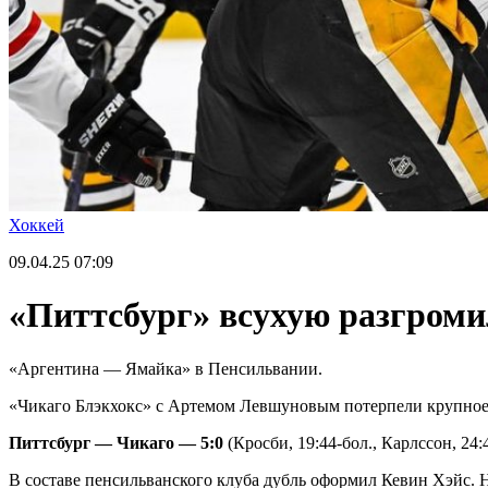
Хоккей
09.04.25
07:09
«Питтсбург» всухую разгром
«Аргентина — Ямайка» в Пенсильвании.
«Чикаго Блэкхокс» с Артемом Левшуновым потерпели крупное
Питтсбург — Чикаго — 5:0
(Кросби, 19:44-бол., Карлссон, 24:4
В составе пенсильванского клуба дубль оформил Кевин Хэйс. Н