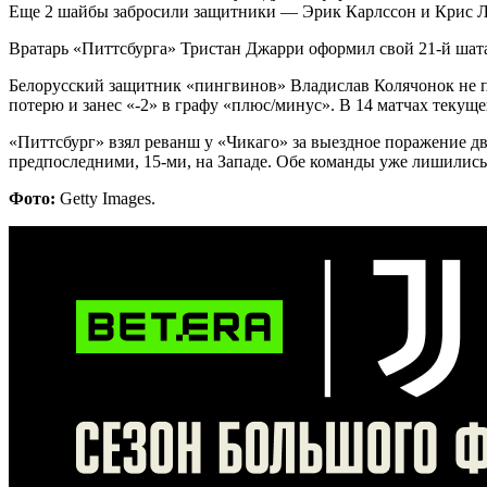
Еще 2 шайбы забросили защитники — Эрик Карлссон и Крис Ле
Вратарь «Питтсбурга» Тристан Джарри оформил свой 21-й шатау
Белорусский защитник «пингвинов» Владислав Колячонок не попа
потерю и занес «-2» в графу «плюс/минус». В 14 матчах текущег
«Питтсбург» взял реванш у «Чикаго» за выездное поражение дву
предпоследними, 15-ми, на Западе. Обе команды уже лишились
Фото:
Getty Images.