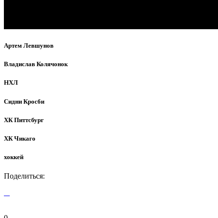
Артем Левшунов
Владислав Колячонок
НХЛ
Сидни Кросби
ХК Питтсбург
ХК Чикаго
хоккей
Поделиться:
0