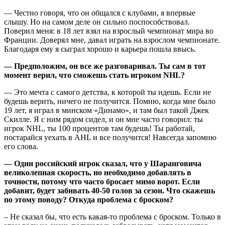
— Честно говоря, что он общался с клубами, я впервые
слышу. Но на самом деле он сильно поспособствовал.
Поверил меня: в 18 лет взял на взрослый чемпионат мира во
Франции. Доверял мне, давал играть на взрослом чемпионате.
Благодаря ему я сыграл хорошо и карьера пошла ввысь.
— Предположим, он все же разговаривал. Ты сам в тот
момент верил, что сможешь стать игроком NHL?
— Это мечта с самого детства, к которой ты идешь. Если не
будешь верить, ничего не получится. Помню, когда мне было
19 лет, я играл в минском «Динамо», и там был такой Джек
Скилле. Я с ним рядом сидел, и он мне часто говорил: ты
игрок NHL, ты 100 процентов там будешь! Ты работай,
постарайся уехать в AHL и все получится! Навсегда запомню
его слова.
— Один российский игрок сказал, что у Шаранговича
великолепная скорость, но необходимо добавлять в
точности, потому что часто бросает мимо ворот. Если
добавит, будет забивать 40-50 голов за сезон. Что скажешь
по этому поводу? Откуда проблема с броском?
– Не сказал бы, что есть какая-то проблема с броском. Только в