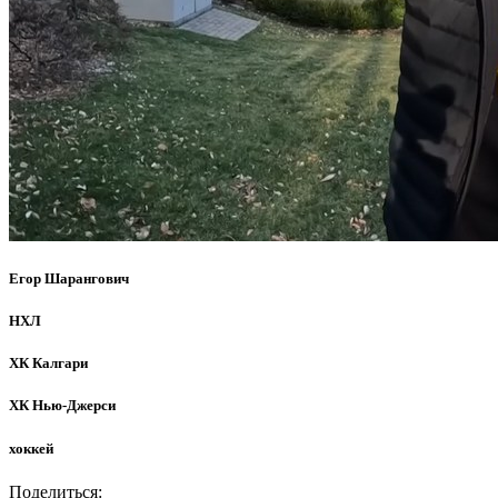
Егор Шарангович
НХЛ
ХК Калгари
ХК Нью-Джерси
хоккей
Поделиться: