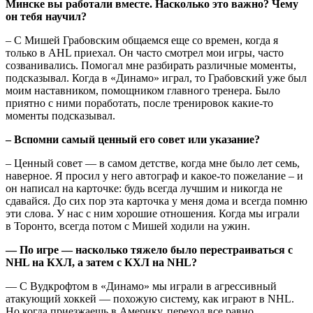
Минске вы работали вместе. Насколько это важно? Чему
он тебя научил?
– С Мишей Грабовским общаемся еще со времен, когда я
только в АHL приехал. Он часто смотрел мои игры, часто
созванивались. Помогал мне разбирать различные моменты,
подсказывал. Когда в «Динамо» играл, то Грабовский уже был
моим наставником, помощником главного тренера. Было
приятно с ними поработать, после тренировок какие-то
моменты подсказывал.
– Вспомни самый ценный его совет или указание?
– Ценный совет — в самом детстве, когда мне было лет семь,
наверное. Я просил у него автограф и какое-то пожелание – и
он написал на карточке: будь всегда лучшим и никогда не
сдавайся. До сих пор эта карточка у меня дома и всегда помню
эти слова. У нас с ним хорошие отношения. Когда мы играли
в Торонто, всегда потом с Мишей ходили на ужин.
— По игре — насколько тяжело было перестраиваться с
NHL на КХЛ, а затем с КХЛ на NHL?
— С Вудкрофтом в «Динамо» мы играли в агрессивный
атакующий хоккей — похожую систему, как играют в NHL.
Но когда приезжаешь в Америку, переход все равно