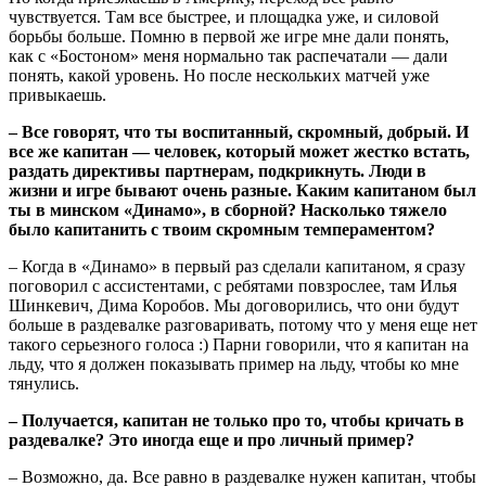
чувствуется. Там все быстрее, и площадка уже, и силовой
борьбы больше. Помню в первой же игре мне дали понять,
как с «Бостоном» меня нормально так распечатали — дали
понять, какой уровень. Но после нескольких матчей уже
привыкаешь.
– Все говорят, что ты воспитанный, скромный, добрый. И
все же капитан — человек, который может жестко встать,
раздать директивы партнерам, подкрикнуть. Люди в
жизни и игре бывают очень разные. Каким капитаном был
ты в минском «Динамо», в сборной? Насколько тяжело
было капитанить с твоим скромным темпераментом?
– Когда в «Динамо» в первый раз сделали капитаном, я сразу
поговорил с ассистентами, с ребятами повзрослее, там Илья
Шинкевич, Дима Коробов. Мы договорились, что они будут
больше в раздевалке разговаривать, потому что у меня еще нет
такого серьезного голоса :) Парни говорили, что я капитан на
льду, что я должен показывать пример на льду, чтобы ко мне
тянулись.
– Получается, капитан не только про то, чтобы кричать в
раздевалке? Это иногда еще и про личный пример?
– Возможно, да. Все равно в раздевалке нужен капитан, чтобы