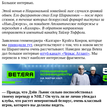
Большое интервью.
Этой ночью в Национальной хоккейной лиге случился громкий
обмен. Его фигурантом стал Егор Шарангович — после трех
сезонов, в течение которых белорусский форвард выступал за
«Нью-Джерси», он покидает Атлантическое побережье и
переходит в «Калгари». В обратном направлении
отправляется именитый канадец Тайлер Тоффоли.
Заявления генменеджера «Калгари» Крэйга Конроя, которые
мы
приводили тут
, свидетельствуют о том, что в новом месте
на Шаранговича очень рассчитывают. Намедни звезда Betera
дал большое интервью
ютуб-каналу «Черкас Атлант»
. Мы
перевели в текст наиболее интересные фрагменты.
— Правда, что Дэйв Льюис сильно поспособствовал
твоему переходу в NHL? Он чуть ли не лично убеждал
клубы, что растет невероятный белорус, очень классный
игрок, которого вы должны видеть.