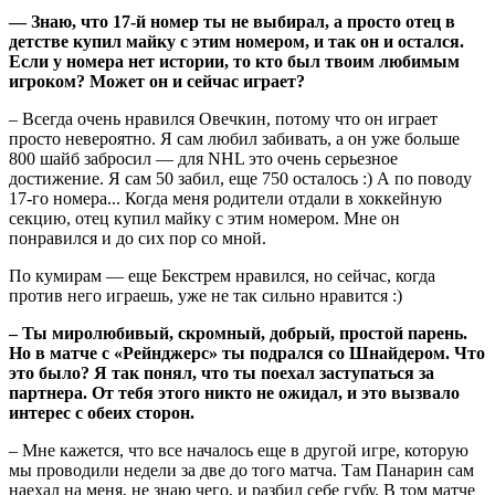
— Знаю, что 17-й номер ты не выбирал, а просто отец в
детстве купил майку с этим номером, и так он и остался.
Если у номера нет истории, то кто был твоим любимым
игроком? Может он и сейчас играет?
– Всегда очень нравился Овечкин, потому что он играет
просто невероятно. Я сам любил забивать, а он уже больше
800 шайб забросил — для NHL это очень серьезное
достижение. Я сам 50 забил, еще 750 осталось :) А по поводу
17-го номера... Когда меня родители отдали в хоккейную
секцию, отец купил майку с этим номером. Мне он
понравился и до сих пор со мной.
По кумирам — еще Бекстрем нравился, но сейчас, когда
против него играешь, уже не так сильно нравится :)
– Ты миролюбивый, скромный, добрый, простой парень.
Но в матче с «Рейнджерс» ты подрался со Шнайдером. Что
это было? Я так понял, что ты поехал заступаться за
партнера. От тебя этого никто не ожидал, и это вызвало
интерес с обеих сторон.
– Мне кажется, что все началось еще в другой игре, которую
мы проводили недели за две до того матча. Там Панарин сам
наехал на меня, не знаю чего, и разбил себе губу. В том матче