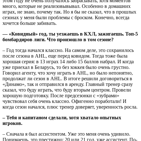
этом году не очень получалось забрасывать, хотя моментов
много, которые не реализовывывал. Особенно в домашних
играх, не знаю, почему так. Но я бы не сказал, что в прошлых
сезонах у меня были проблемы с броском. Конечно, всегда
хочется больше забивать.
— «Ковидный» год, ты уезжаешь в КХЛ, зажигаешь. Топ-5
бомбардиров лиги. Что произошло в том сезоне?
– Год тогда начался классно. На самом деле, это сохранилось
после сезона в AHL, еще перед ковидом. Тогда тоже была
хорошая серия: в 13 играх 14 либо 15 баллов набрал. И когда
уже приехал в Беларусь, то без хоккея было очень грустно.
Говорил агенту, что хочу играть в AHL, но было непонятно,
продолжат ли сезон в AHL. В итоге решили договориться в
«Динамо», так и отправился в аренду. Главный тренер сразу
сказал, что буду играть, что буду вторым центром. Провели
хорошую подготовку. После предсезонки с «зубрами»
чувствовал себя очень классно. Офигенно поработали! И
когда сезон начался, плюс тренер доверяет, уверенность росла.
– Тебя и капитаном сделали, хотя хватало опытных
игроков.
– Сначала я был ассистентом. Уже это меня очень удивило.
Понимаешь, это престижно: 20 или 21 год, уже ассистент. По-