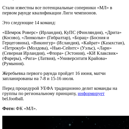
Стали известны все потенциальные соперники «МЛ» в
первом раунде квалификации Лиги чемпионов.
Это следующие 14 команд:
«Шемрок Роверс» (Ирландия), КуПС (Финляндия), «Дрита»
(Косово), «Линкольн» (Гибралтар), «Борац» (Босния и
Герцеговина), «Викингур» (Исландия), «Кайрат» (Казахстан),
«Петрокуб» (Молдова), «Нью-Сейнтс» (Уэльс), «Ларн»
(Северная Ирландия), «Флора» (Эстония), «КИ Клаксвик»
(Фареры), «Рига» (Латвия), «Университатя Крайова»
(Румыния).
Жеребьевка первого раунда пройдет 16 июня, матчи
запланированы на 7-8 и 15-16 июля.
Перед процедурой УЕФА традиционно делит команды на
группы по региональному принципу,
информирует
bel.football.
Фото:
ФК «МЛ».