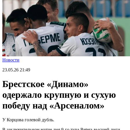
Новости
23.05.26
21:49
Брестское «Динамо»
одержало крупную и сухую
победу над «Арсеналом»
У Корцова голевой дубль.
В заключительном матче дня 9-го тура Betera-высшей лиги