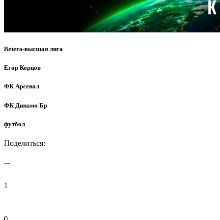
Betera-высшая лига
Егор Корцов
ФК Арсенал
ФК Динамо Бр
футбол
Поделиться:
1
0