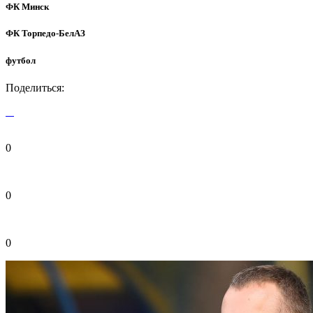
ФК Минск
ФК Торпедо-БелАЗ
футбол
Поделиться:
0
0
0