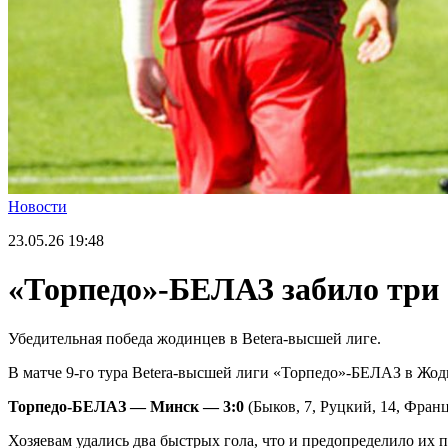
Новости
23.05.26
19:48
«Торпедо»-БЕЛАЗ забило три 
Убедительная победа жодинцев в Betera-высшей лиге.
В матче 9-го тура Betera-высшей лиги «Торпедо»-БЕЛАЗ в Жо
Торпедо-БЕЛАЗ — Минск — 3:0
(Быков, 7, Руцкий, 14, Франц
Хозяевам удались два быстрых гола, что и предопределило их по