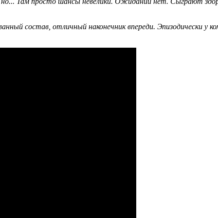
у, но... Там просто шансы невелики. Ожиданий нет. Сыграют зд
анный состав, отличный наконечник впереди. Эпизодически у ко