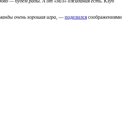
орово — будем рады. А от «МЛ» ожидания есть. Клуб
манды очень хорошая игра,
—
поделился
соображениями