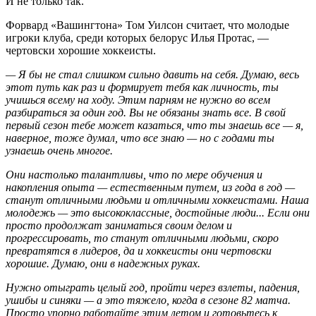
И не только так.
Форвард «Вашингтона» Том Уилсон считает, что молодые
игроки клуба, среди которых белорус Илья Протас, —
чертовски хорошие хоккеисты.
— Я бы не стал слишком сильно давить на себя. Думаю, весь
этот путь как раз и формирует тебя как личность, ты
учишься всему на ходу. Этим парням не нужно во всем
разбираться за один год. Вы не обязаны знать все. В свой
первый сезон тебе может казаться, что ты знаешь все — я,
наверное, тоже думал, что все знаю — но с годами ты
узнаешь очень многое.
Они настолько талантливы, что по мере обучения и
накопления опыта — естественным путем, из года в год —
станут отличными людьми и отличными хоккеистами. Наша
молодежь — это высококлассные, достойные люди... Если они
просто продолжат заниматься своим делом и
прогрессировать, то станут отличными людьми, скоро
превратятся в лидеров, да и хоккеисты они чертовски
хорошие. Думаю, они в надежных руках.
Нужно отыграть целый год, пройти через взлеты, падения,
ушибы и синяки — а это тяжело, когда в сезоне 82 матча.
Просто упорно работайте этим летом и готовьтесь к