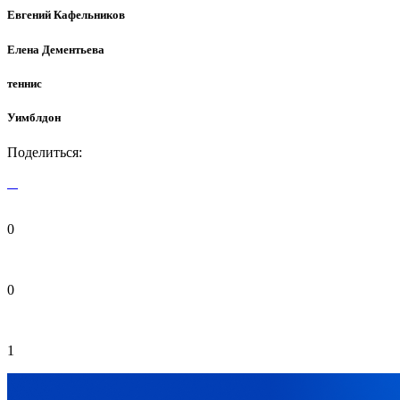
Евгений Кафельников
Елена Дементьева
теннис
Уимблдон
Поделиться:
0
0
1