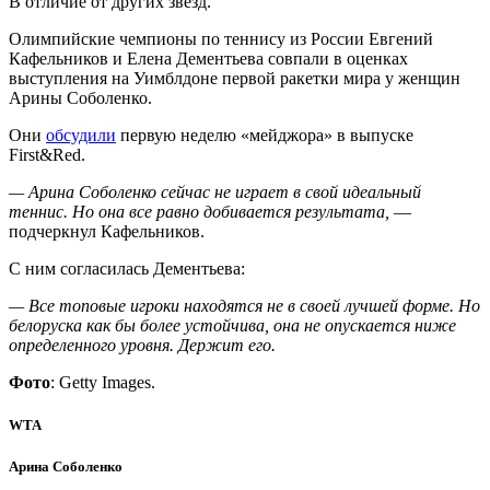
В отличие от других звезд.
Олимпийские чемпионы по теннису из России Евгений
Кафельников и Елена Дементьева совпали в оценках
выступления на Уимблдоне первой ракетки мира у женщин
Арины Соболенко.
Они
обсудили
первую неделю «мейджора» в выпуске
First&Red.
— Арина Соболенко сейчас не играет в свой идеальный
теннис. Но она все равно добивается результата,
—
подчеркнул Кафельников.
С ним согласилась Дементьева:
— Все топовые игроки находятся не в своей лучшей форме. Но
белоруска как бы более устойчива, она не опускается ниже
определенного уровня. Держит его.
Фото
: Getty Images.
WTA
Арина Соболенко