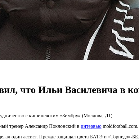
ил, что Ильи Василевича в ко
рудничество с кишиневским «Зимбру» (Молдова, Д1).
авный тренер Александр Поклонский в
интервью
moldfootball.com.
 сделал один ассист. Прежде защищал цвета БАТЭ и «Торпедо»-Б