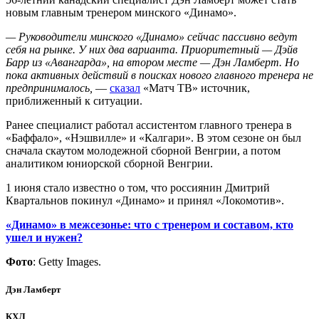
новым главным тренером минского «Динамо».
— Руководители минского «Динамо» сейчас пассивно ведут
себя на рынке. У них два варианта. Приоритетный — Дэйв
Барр из «Авангарда», на втором месте — Дэн Ламберт. Но
пока активных действий в поисках нового главного тренера не
предпринималось,
—
сказал
«Матч ТВ» источник,
приближенный к ситуации.
Ранее специалист работал ассистентом главного тренера в
«Баффало», «Нэшвилле» и «Калгари». В этом сезоне он был
сначала скаутом молодежной сборной Венгрии, а потом
аналитиком юниорской сборной Венгрии.
1 июня стало известно о том, что россиянин Дмитрий
Квартальнов покинул «Динамо» и принял «Локомотив».
«Динамо» в межсезонье: что с тренером и составом, кто
ушел и нужен?
Фото
: Getty Images.
Дэн Ламберт
КХЛ