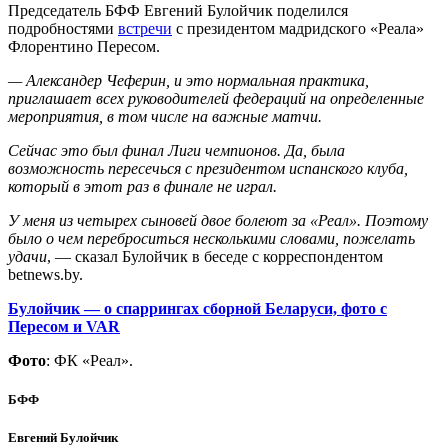
Председатель БФФ Евгений Булойчик поделился
подробностями
встречи
с президентом мадридского «Реала»
Флорентино Пересом.
— Александер Чеферин, и это нормальная практика,
приглашает всех руководителей федераций на определенные
мероприятия, в том числе на важные матчи.
Сейчас это был финал Лиги чемпионов. Да, была
возможность пересечься с президентом испанского клуба,
который в этот раз в финале не играл.
У меня из четырех сыновей двое болеют за «Реал». Поэтому
было о чем переброситься несколькими словами, пожелать
удачи
, — сказал Булойчик в беседе с корреспондентом
betnews.by.
Булойчик — о спаррингах сборной Беларуси, фото с
Пересом и VAR
Фото
: ФК «Реал».
БФФ
Евгений Булойчик