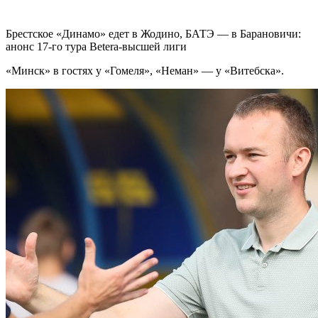
Брестское «Динамо» едет в Жодино, БАТЭ — в Барановичи:
анонс 17-го тура Betera-высшей лиги
«Минск» в гостях у «Гомеля», «Неман» — у «Витебска».