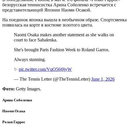
белорусская теннисистка Арина Соболенко встречается с
представительницей Японии Наоми Осакой.
На поединок японка вышла в необычном образе. Спортсменка
появилась на корте в костюме золотого цвета.
Naomi Osaka makes another statement as she walks on
court to face Sabalenka.
She's brought Paris Fashion Week to Roland Garros.
Always stunning.
✨
pic.twitter.com/VqO56j9jyW
— The Tennis Letter (@TheTennisLetter)
June 1, 2026
Фото:
Getty Images.
Арина Соболенко
Наоми Осака
Ролан Гаррос