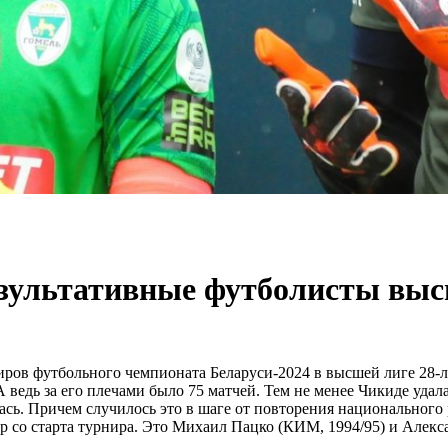
езультативные футболисты вы
иров футбольного чемпионата Беларуси-2024 в высшей лиге 28-
 ведь за его плечами было 75 матчей. Тем не менее Чикиде удал
ась. Причем случилось это в шаге от повторения национального 
гр со старта турнира. Это Михаил Пацко (КИМ, 1994/95) и Алек