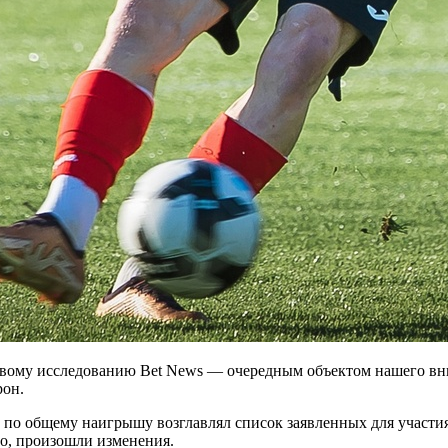
 новому исследованию Bet News — очередным объектом нашего вн
рон.
а по общему наигрышу возглавлял список заявленных для участия
нно, произошли изменения.