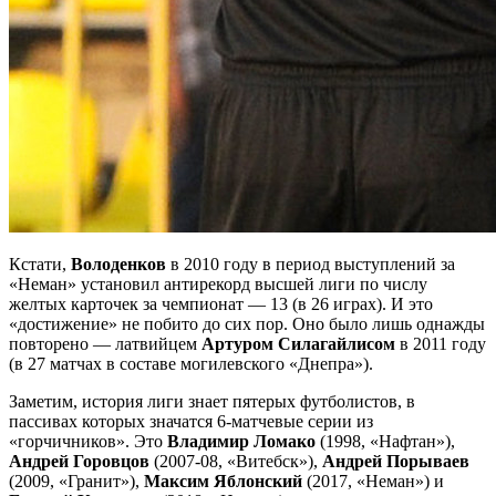
Кстати,
Володенков
в 2010 году в период выступлений за
«Неман» установил антирекорд высшей лиги по числу
желтых карточек за чемпионат — 13 (в 26 играх). И это
«достижение» не побито до сих пор. Оно было лишь однажды
повторено — латвийцем
Артуром Силагайлисом
в 2011 году
(в 27 матчах в составе могилевского «Днепра»).
Заметим, история лиги знает пятерых футболистов, в
пассивах которых значатся 6-матчевые серии из
«горчичников». Это
Владимир Ломако
(1998, «Нафтан»),
Андрей Горовцов
(2007-08, «Витебск»),
Андрей Порываев
(2009, «Гранит»),
Максим Яблонский
(2017, «Неман») и