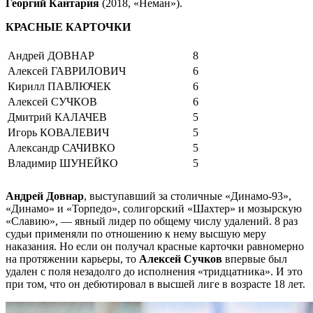
Георгий Кантария
(2018, «Неман»).
КРАСНЫЕ КАРТОЧКИ
Андрей ДОВНАР
8
Алексей ГАВРИЛОВИЧ
6
Кирилл ПАВЛЮЧЕК
6
Алексей СУЧКОВ
6
Дмитрий КАЛАЧЕВ
5
Игорь КОВАЛЕВИЧ
5
Александр САЧИВКО
5
Владимир ШУНЕЙКО
5
Андрей Довнар
, выступавший за столичные «Динамо-93»,
«Динамо» и «Торпедо», солигорский «Шахтер» и мозырскую
«Славию», — явный лидер по общему числу удалений. 8 раз
судьи применяли по отношению к нему высшую меру
наказания. Но если он получал красные карточки равномерно
на протяжении карьеры, то
Алексей Сучков
впервые был
удален с поля незадолго до исполнения «тридцатника». И это
при том, что он дебютировал в высшей лиге в возрасте 18 лет.