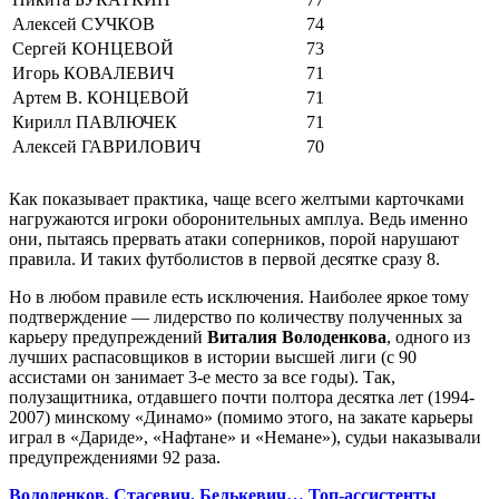
Алексей СУЧКОВ
74
Сергей КОНЦЕВОЙ
73
Игорь КОВАЛЕВИЧ
71
Артем В. КОНЦЕВОЙ
71
Кирилл ПАВЛЮЧЕК
71
Алексей ГАВРИЛОВИЧ
70
Как показывает практика, чаще всего желтыми карточками
нагружаются игроки оборонительных амплуа. Ведь именно
они, пытаясь прервать атаки соперников, порой нарушают
правила. И таких футболистов в первой десятке сразу 8.
Но в любом правиле есть исключения. Наиболее яркое тому
подтверждение — лидерство по количеству полученных за
карьеру предупреждений
Виталия Володенкова
, одного из
лучших распасовщиков в истории высшей лиги (с 90
ассистами он занимает 3-е место за все годы). Так,
полузащитника, отдавшего почти полтора десятка лет (1994-
2007) минскому «Динамо» (помимо этого, на закате карьеры
играл в «Дариде», «Нафтане» и «Немане»), судьи наказывали
предупреждениями 92 раза.
Володенков, Стасевич, Белькевич… Топ-ассистенты