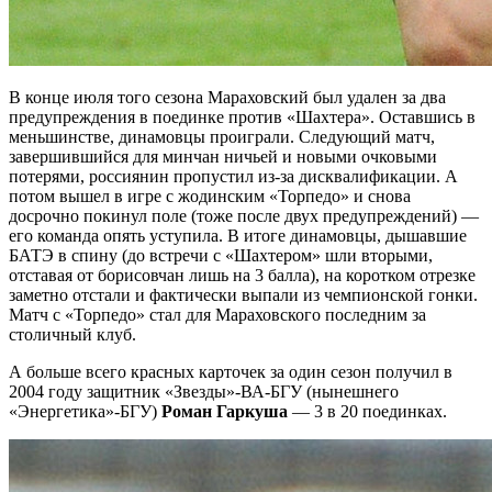
В конце июля того сезона Мараховский был удален за два
предупреждения в поединке против «Шахтера». Оставшись в
меньшинстве, динамовцы проиграли. Следующий матч,
завершившийся для минчан ничьей и новыми очковыми
потерями, россиянин пропустил из-за дисквалификации. А
потом вышел в игре с жодинским «Торпедо» и снова
досрочно покинул поле (тоже после двух предупреждений) —
его команда опять уступила. В итоге динамовцы, дышавшие
БАТЭ в спину (до встречи с «Шахтером» шли вторыми,
отставая от борисовчан лишь на 3 балла), на коротком отрезке
заметно отстали и фактически выпали из чемпионской гонки.
Матч с «Торпедо» стал для Мараховского последним за
столичный клуб.
А больше всего красных карточек за один сезон получил в
2004 году защитник «Звезды»-ВА-БГУ (нынешнего
«Энергетика»-БГУ)
Роман Гаркуша
— 3 в 20 поединках.