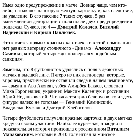
Имея одно предупреждение в матче, Довнар чаще, чем кто-
либо, натыкался на вторую желтую карточку и, как следствие,
на удаление. В его пассиве 7 таких случаев. 5 раз
вынужденной депортации с поля после двух предупреждений
подлежал Сучков, по 4 —
Дмитрий Калачев
,
Виталий
Надиевский
и
Кирилл Павлючек
.
Что касается прямых красных карточек, то в этой номинации
нет равных ветерану столичного «Динамо»
Александру
Сачивко
, который четырежды подвергался подобным
санкциям.
Заметим, что 8 футболистов удалялись с поля в дебютных
матчах в высшей лиге. Пятеро из них легионеры, которые,
впрочем, практически не оставили следа в нашем чемпионате,
— армянин Ара Акопян, узбек Амирбек Бакаев, словенец
Миха Горопевшек, украинец Максим Каленчук и россиянин
Юрий Недашковский. Что касается трио белорусов, то и здесь
фигуры далеко не топовые — Геннадий Каминский,
Владислав Кужаль и Дмитрий Хлебосолов.
Четыре футболиста получали красные карточки в двух матчах
кряду со своим участием. Наиболее курьезная, а заодно и
показательная история произошла с россиянином
Виталием
Мараховским
, который в 2010 году играл за минское