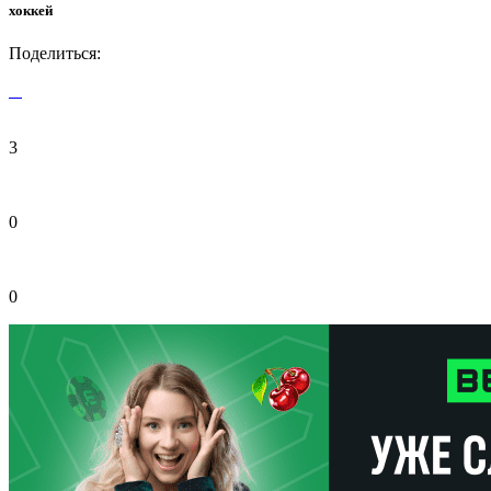
хоккей
Поделиться:
3
0
0