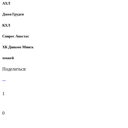
АХЛ
Джон Груден
КХЛ
Спирос Анастас
ХК Динамо Минск
хоккей
Поделиться:
1
0