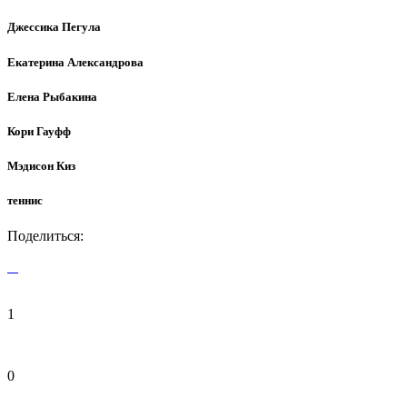
Джессика Пегула
Екатерина Александрова
Елена Рыбакина
Кори Гауфф
Мэдисон Киз
теннис
Поделиться:
1
0