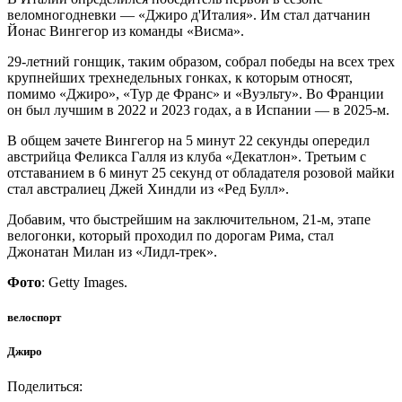
веломногодневки — «Джиро д'Италия». Им стал датчанин
Йонас Вингегор из команды «Висма».
29-летний гонщик, таким образом, собрал победы на всех трех
крупнейших трехнедельных гонках, к которым относят,
помимо «Джиро», «Тур де Франс» и «Вуэльту». Во Франции
он был лучшим в 2022 и 2023 годах, а в Испании — в 2025-м.
В общем зачете Вингегор на 5 минут 22 секунды опередил
австрийца Феликса Галля из клуба «Декатлон». Третьим с
отставанием в 6 минут 25 секунд от обладателя розовой майки
стал австралиец Джей Хиндли из «Ред Булл».
Добавим, что быстрейшим на заключительном, 21-м, этапе
велогонки, который проходил по дорогам Рима, стал
Джонатан Милан из «Лидл-трек».
Фото
: Getty Images.
велоспорт
Джиро
Поделиться: