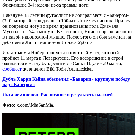
ближайшие 3-4 недели из-за травмы ноги.
Накануне 38-летний футболист не доиграл матч с «Байером»
(3:0), который стал для него 150-м в Лиге чемпионов. Причем
он повредил ногу во время празднования гола Джамала
Мусиалы на 54-й минуте. В частности, Нойер порвал волокно
в правой икроножной мышце. После этого он был заменен на
дебютанта Лиги чемпионов Йонаса Урбига.
Из-за травмы Нойер пропустит ответный матч, который
пройдет 11 марта в Леверкузене. Его возвращение в строй
ожидается к матчу бундеслиги с «Санкт-Паули» 29 марта,
сообщает
журналист Bild Тоби Альтшеффль.
Дубль Харри Кейна обеспечил «Баварии» крупную победу
над «Байером»
Лига чемпионов. Расписание и результаты матчей
Фото:
x.com/iMiaSanMia.