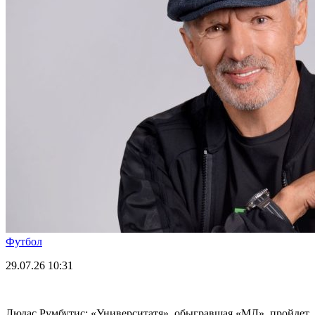
Футбол
29.07.26
10:31
Людас Румбутис: «Университатя», обыгравшая «МЛ», пройдет