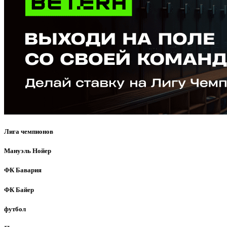
Лига чемпионов
Мануэль Нойер
ФК Бавария
ФК Байер
футбол