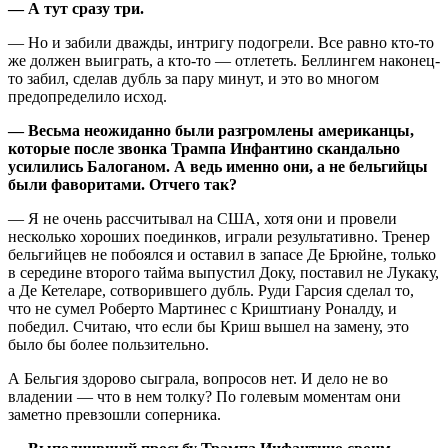
— А тут сразу три.
— Но и забили дважды, интригу подогрели. Все равно кто-то
же должен выиграть, а кто-то — отлететь. Беллингем наконец-
то забил, сделав дубль за пару минут, и это во многом
предопределило исход.
— Весьма неожиданно были разгромлены американцы,
которые после звонка Трампа Инфантино скандально
усилились Балоганом. А ведь именно они, а не бельгийцы
были фаворитами. Отчего так?
— Я не очень рассчитывал на США, хотя они и провели
несколько хороших поединков, играли результативно. Тренер
бельгийцев не побоялся и оставил в запасе Де Брюйне, только
в середине второго тайма выпустил Доку, поставил не Лукаку,
а Де Кетеларе, сотворившего дубль. Руди Гарсия сделал то,
что не сумел Роберто Мартинес с Криштиану Роналду, и
победил. Считаю, что если бы Криш вышел на замену, это
было бы более пользительно.
А Бельгия здорово сыграла, вопросов нет. И дело не во
владении — что в нем толку? По голевым моментам они
заметно превзошли соперника.