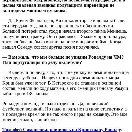
целом хваленая звездная полузащита пиренейцев не
выглядела мощным кулаком.
— Да, Бруну Фернандеш, Витинья, которые и должны были
эти передачи отдавать, не справились с обязанностями.
Большой потерей стал уход в начале второго тайма Мендеша,
получившего травму. Он справлялся с Ямалем просто на ура,
того вообще не было видно на поле в первом тайме. Когда
вышел Семеду, совсем другая песня получилась.
— Вам жаль, что мы больше не увидим Роналду на ЧМ?
Или португальцы по делу вылетели?
— Вылетели по делу, а то, что я не увижу на чемпионате мира
легенду футбола… На двух последних чемпионатах мира
Криш был уже не тот. В Катаре его не ставили в основной
состав, меняли по ходу матчей, а его сменщик Гонсалу Рамуш
забил три в 1/8 финала.
Роналду и команда играли отдельно. Да, он великий
футболист, великий. Но надо играть не на свою статистику, а
в последнее время он не так много играл на команду. Это мое
мнение, может, я ошибаюсь.
Тимофей Симаненка: равняюсь на Криштиану Роналду