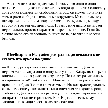
— А с ним никто не играет так. Потому что один в один
бесполезно — нужен еще кто-то. А когда два против одного, у
соперника появляется свободный игрок, он может получить
мяч, и рвется оборонительная конструкция. Месси ведь не у
штрафной в основном получает мяч, а чуть дальше, между
второй и третьей частями поля. И там с ним никто не играет
персонально, просто стараются встречать повыше. Если бы
можно было его персонально накрывать, это уже не Месси
был бы.
— Швейцария и Колумбия доигрались до пенальти в не
сказать что ярком поединке…
— Швейцария до этого мне очень понравилась. Даже в
первом матче, когда они в одну кассу гнали Катар, но сыграли
вничью — просто ужас по результату. Но потом разыгрались,
и парниша из «Фрайбурга» — Манзамби — прекрасно себя
проявил, набрав 5 очков по «гол+пас». Но вот травмировался,
жаль... Вообще у них линия атаки впечатляет: Ндойе хорош,
Эмболо, а Джака вообще красавец — игра идет через него, и
он практически не теряет мяч. Еще Варгас — есть кому
забивать. И в защите есть кому отрабатывать.