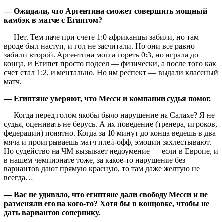
— Ожидали, что Аргентина сможет совершить мощный
камбэк в матче с Египтом?
— Нет. Тем паче при счете 1:0 африканцы забили, но там
вроде был наступ, и гол не засчитали. Но они все равно
забили второй. Аргентина могла гореть 0:3, но играла до
конца, и Египет просто подсел — физически, а после того как
счет стал 1:2, и ментально. Но им респект — выдали классный
матч.
— Египтяне уверяют, что Месси и компании судья помог.
— Когда перед голом якобы было нарушение на Салахе? Я не
судья, оценивать не берусь. А их поведение (тренера, игроков,
федерации) понятно. Когда за 10 минут до конца ведешь в два
мяча и проигрываешь матч плей-офф, эмоции захлестывают.
Но судейство на ЧМ вызывает недоумение — если в Европе, и
в нашем чемпионате тоже, за какое-то нарушение без
вариантов дают прямую красную, то там даже желтую не
всегда…
— Вас не удивило, что египтяне дали свободу Месси и не
разменяли его на кого-то? Хотя бы в концовке, чтобы не
дать вариантов сопернику.