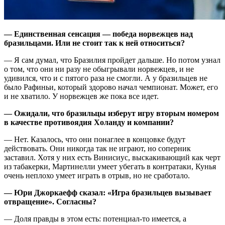
— Единственная сенсация — победа норвежцев над
бразильцами. Или не стоит так к ней относиться?
— Я сам думал, что Бразилия пройдет дальше. Но потом узнал
о том, что они ни разу не обыгрывали норвежцев, и не
удивился, что и с пятого раза не смогли. А у бразильцев не
было Рафиньи, который здорово начал чемпионат. Может, его
и не хватило. У норвежцев же пока все идет.
— Ожидали, что бразильцы изберут игру вторым номером
в качестве противоядия Холанду и компании?
— Нет. Казалось, что они понаглее в концовке будут
действовать. Они никогда так не играют, но соперник
заставил. Хотя у них есть Винисиус, выскакивающий как черт
из табакерки, Мартинелли умеет убегать в контратаки, Кунья
очень неплохо умеет играть в отрыв, но не сработало.
— Юри Джоркаефф сказал: «Игра бразильцев вызывает
отвращение». Согласны?
— Доля правды в этом есть: потенциал-то имеется, а