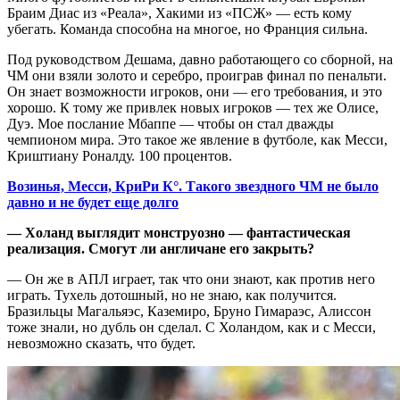
Браим Диас из «Реала», Хакими из «ПСЖ» — есть кому
убегать. Команда способна на многое, но Франция сильна.
Под руководством Дешама, давно работающего со сборной, на
ЧМ они взяли золото и серебро, проиграв финал по пенальти.
Он знает возможности игроков, они — его требования, и это
хорошо. К тому же привлек новых игроков — тех же Олисе,
Дуэ. Мое послание Мбаппе — чтобы он стал дважды
чемпионом мира. Это такое же явление в футболе, как Месси,
Криштиану Роналду. 100 процентов.
Возинья, Месси, КриРи К°. Такого звездного ЧМ не было
давно и не будет еще долго
— Холанд выглядит монструозно — фантастическая
реализация. Смогут ли англичане его закрыть?
— Он же в АПЛ играет, так что они знают, как против него
играть. Тухель дотошный, но не знаю, как получится.
Бразильцы Магальяэс, Каземиро, Бруно Гимараэс, Алиссон
тоже знали, но дубль он сделал. С Холандом, как и с Месси,
невозможно сказать, что будет.