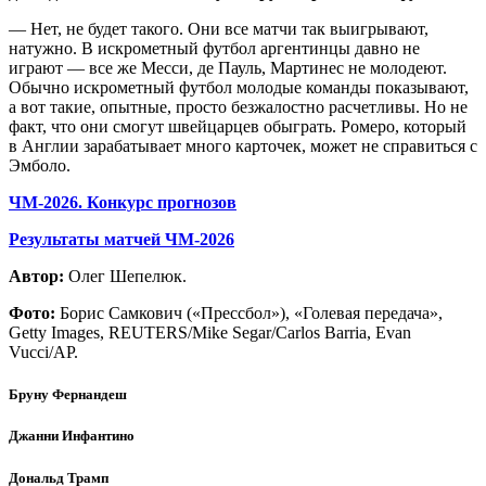
— Нет, не будет такого. Они все матчи так выигрывают,
натужно. В искрометный футбол аргентинцы давно не
играют — все же Месси, де Пауль, Мартинес не молодеют.
Обычно искрометный футбол молодые команды показывают,
а вот такие, опытные, просто безжалостно расчетливы. Но не
факт, что они смогут швейцарцев обыграть. Ромеро, который
в Англии зарабатывает много карточек, может не справиться с
Эмболо.
ЧМ-2026. Конкурс прогнозов
Результаты матчей ЧМ-2026
Автор:
Олег Шепелюк.
Фото:
Борис Самкович («Прессбол»), «Голевая передача»,
Getty Images, REUTERS/Mike Segar/Carlos Barria, Evan
Vucci/AP.
Бруну Фернандеш
Джанни Инфантино
Дональд Трамп