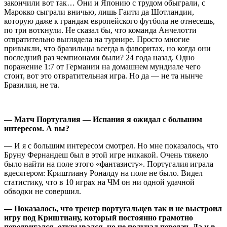
закончили вот так… Они и Японию с трудом обыграли, с
Марокко сыграли вничью, лишь Гаити да Шотландии,
которую даже к грандам европейского футбола не отнесешь,
по три воткнули. Не сказал бы, что команда Анчелотти
отвратительно выглядела на турнире. Просто многие
привыкли, что бразильцы всегда в фаворитах, но когда они
последний раз чемпионами были? 24 года назад. Одно
поражение 1:7 от Германии на домашнем мундиале чего
стоит, вот это отвратительная игра. Но да — не та нынче
Бразилия, не та.
— Матч Португалия — Испания я ожидал с большим
интересом. А вы?
— И я с большим интересом смотрел. Но мне показалось, что
Бруну Фернандеш был в этой игре никакой. Очень тяжело
было найти на поле этого «фантазисту». Португалия играла
вдесятером: Криштиану Роналду на поле не было. Видел
статистику, что в 10 играх на ЧМ он ни одной удачной
обводки не совершил.
— Показалось, что тренер португальцев так и не выстроил
игру под Криштиану, который постоянно грамотно
передвигался, открывался, но не получал передач. Да и в