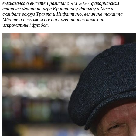
высказался о вылете Бразилии
c
ЧМ-2026, фаворитском
статусе Франции, игре Криштиану Роналду и Месси,
скандале вокруг Трампа и Инфантино, величине таланта
Мбаппе и невозможности аргентинцев показать
искрометный футбол.