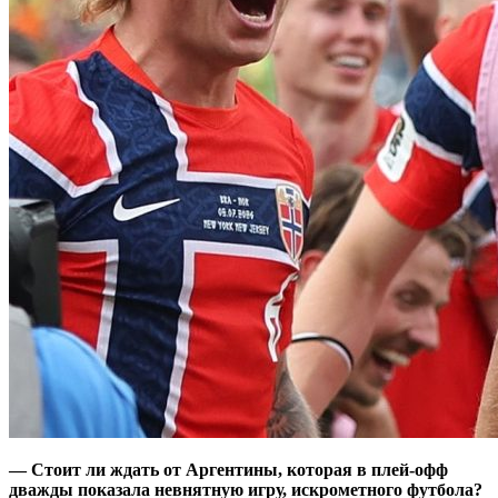
— Стоит ли ждать от Аргентины, которая в плей-офф
дважды показала невнятную игру, искрометного футбола?