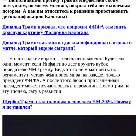
— Выполнивший просьбу Трампа Инфантино своим
поступком, по моему мнению, покрыл себя несмываемым
позором. А как вы относитесь к решению приостановить
дисквалификацию Балогана?
Дональд Трамп признал, что попросил ФИФА отменить
красную карточку Фоларина Балогана
Дональд Трамп: как можно дисквалифицировать игрока в
матче, который еще не сыграли?
— Это ни в какие ворота — очень непорядочно. Будет еще
один момент: если Инфантино даст вручить кубок
победителю ЧМ Трампу. Ведь этого не может быть, по
регламенту и уставу чемпионов мира награждает только
президент ФИФА. А после этого любой приглашенный
президент может поучаствовать в церемонии. Посмотрим на
эту эпопею, сагу в развитии.
Щербо: Трамп стал главным человеком ЧМ-2026. Почему
я не удивлен?